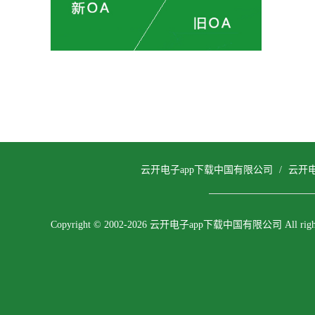
云开电子app下载中国有限公司
/
云开
Copyright © 2002-2026 云开电子app下载中国有限公司 All rights 