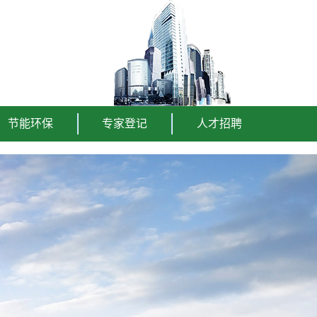
节能环保
专家登记
人才招聘