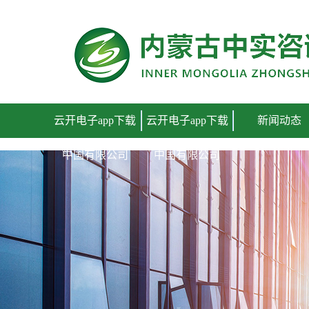
云开电子app下载中国有限公司
云开电子app下载
云开电子app下载
新闻动态
中国有限公司
中国有限公司