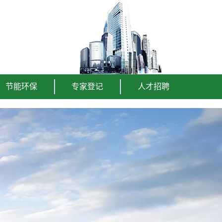
节能环保
专家登记
人才招聘