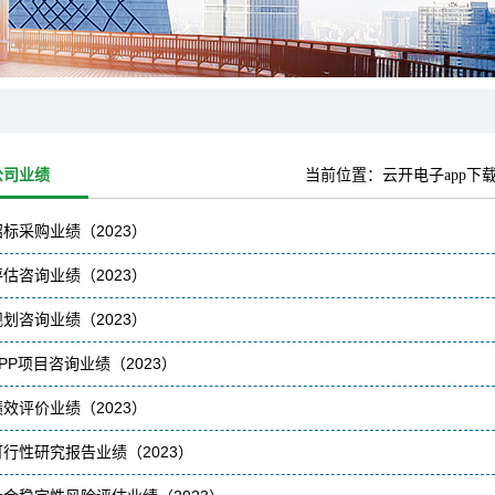
公司业绩
当前位置：
云开电子app下
招标采购业绩（2023）
评估咨询业绩（2023）
规划咨询业绩（2023）
PPP项目咨询业绩（2023）
绩效评价业绩（2023）
可行性研究报告业绩（2023）