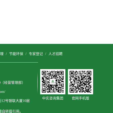
理
/
节能环保
/
专家登记
/
人才招聘
3600（经营管理部）
om/
中实咨询集团
官网手机版
2号银联大厦10层
擅自转载引用。