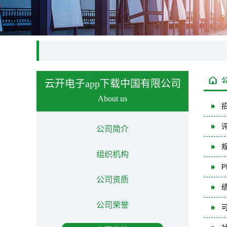
云开电子app下载中国有限公司
About us
公司简介
组织机构
公司资质
公司荣誉