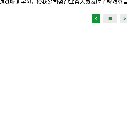
通过培训学习，使我公司咨询业务人员及时了解熟悉