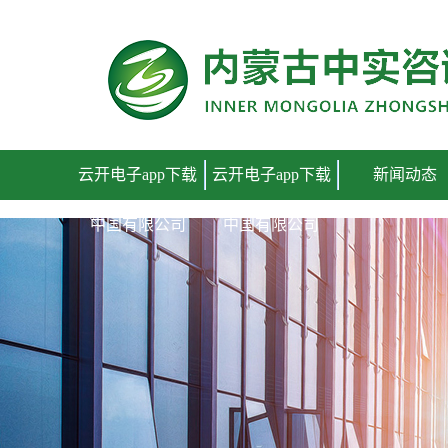
云开电子app下载中国有限公司
云开电子app下载
云开电子app下载
新闻动态
中国有限公司
中国有限公司