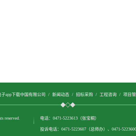
电子app下载中国有限公司
/
新闻动态
/
招标采购
/
工程咨询
/
项目管
reserved.
电话：0471-5223613（张宝桐）
投诉电话：0471-5223607（总师办）、0471-522