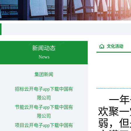
文化活动
新闻动态
News
集团新闻
招标云开电子app下载中国有
一年
限公司
节能云开电子app下载中国有
欢聚一
限公司
弱，但
项目云开电子app下载中国有