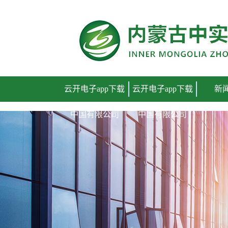
云开电子app下载中国有限公司
云开电子app下载
云开电子app下载
新
中国有限公司
中国有限公司