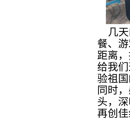
几天
餐、游
距离，
给我们
验祖国
同时，
头，深
再创佳