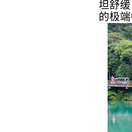
坦舒缓
的极端