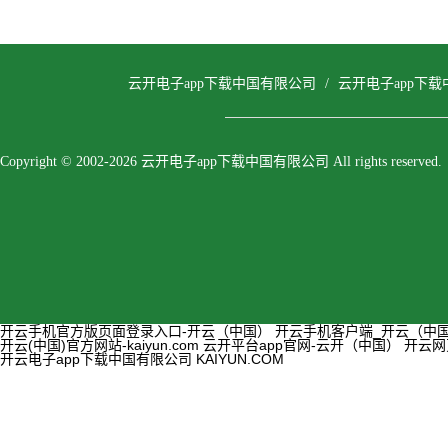
云开电子app下载中国有限公司
/
云开电子app下
Copyright © 2002-2026 云开电子app下载中国有限公司 All rights reserved.
开云手机官方版页面登录入口-开云（中国）
开云手机客户端_开云（中
开云(中国)官方网站-kaiyun.com
云开平台app官网-云开（中国）
开云网
开云电子app下载中国有限公司
KAIYUN.COM