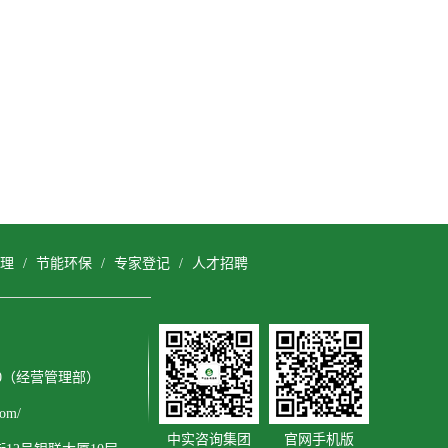
理
/
节能环保
/
专家登记
/
人才招聘
3600（经营管理部）
om/
中实咨询集团
官网手机版