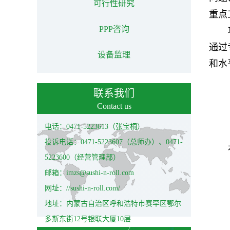
可行性研究
重点
PPP咨询
通过
设备监理
和水
联系我们
Contact us
电话：0471-5223613（张宝桐）
投诉电话：0471-5223607（总师办）、0471-
5223600（经营管理部）
邮箱：imzs@sushi-n-roll.com
网址：//sushi-n-roll.com/
地址：内蒙古自治区呼和浩特市赛罕区鄂尔
多斯东街12号银联大厦10层