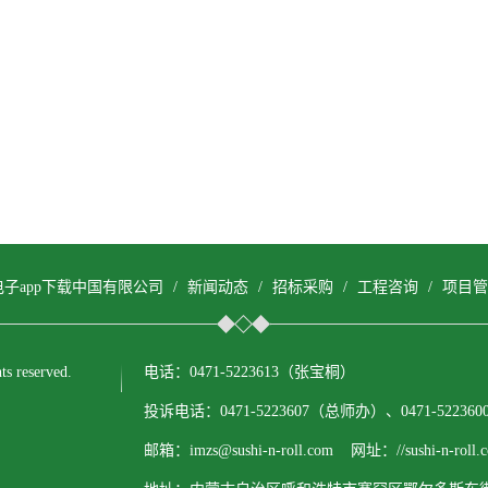
电子app下载中国有限公司
/
新闻动态
/
招标采购
/
工程咨询
/
项目管
reserved.
电话：0471-5223613（张宝桐）
投诉电话：0471-5223607（总师办）、0471-522
邮箱：imzs@sushi-n-roll.com 网址：//sushi-n-roll.c