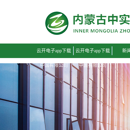
云开电子app下载中国有限公司
云开电子app下载
云开电子app下载
新
中国有限公司
中国有限公司