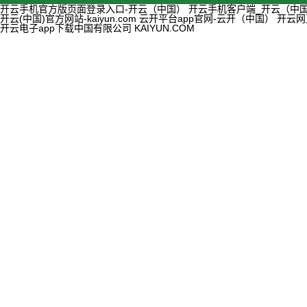
开云手机官方版页面登录入口-开云（中国）
开云手机客户端_开云（中
开云(中国)官方网站-kaiyun.com
云开平台app官网-云开（中国）
开云网
开云电子app下载中国有限公司
KAIYUN.COM