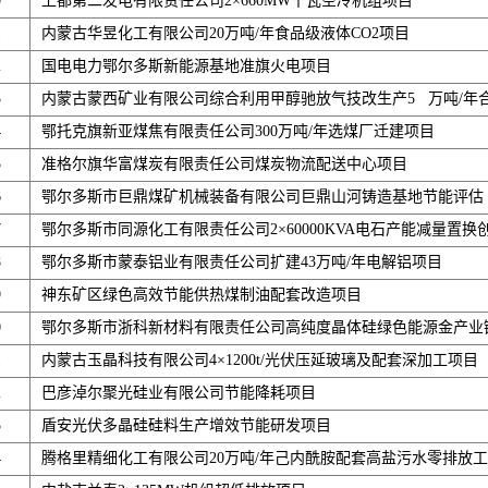
0
上都第二发电有限责任公司2×660MW千瓦空冷机组项目
1
内蒙古华昱化工有限公司20万吨/年食品级液体CO2项目
2
国电电力鄂尔多斯新能源基地准旗火电项目
3
内蒙古蒙西矿业有限公司综合利用甲醇驰放气技改生产5 万吨/年
4
鄂托克旗新亚煤焦有限责任公司300万吨/年选煤厂迁建项目
5
准格尔旗华富煤炭有限责任公司煤炭物流配送中心项目
6
鄂尔多斯市巨鼎煤矿机械装备有限公司巨鼎山河铸造基地节能评估
7
鄂尔多斯市同源化工有限责任公司2×60000KVA电石产能减量置
8
鄂尔多斯市蒙泰铝业有限责任公司扩建43万吨/年电解铝项目
9
神东矿区绿色高效节能供热煤制油配套改造项目
0
鄂尔多斯市浙科新材料有限责任公司高纯度晶体硅绿色能源金产业
1
内蒙古玉晶科技有限公司4×1200t/光伏压延玻璃及配套深加工项目
2
巴彦淖尔聚光硅业有限公司节能降耗项目
3
盾安光伏多晶硅硅料生产增效节能研发项目
4
腾格里精细化工有限公司20万吨/年己内酰胺配套高盐污水零排放