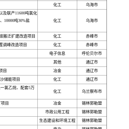
化工
乌海市
以及联产11600吨氯化
10000吨30%盐
化工
乌海市
氢铵搬迁扩建改造项目
化工
赤峰市
置调峰改造项目
化工
赤峰市
电子信息
呼伦贝尔市
其他
通辽市
项目
冶金
通辽市
治沙储能项目
化工
通辽市
氟一氯乙烷、配套5万
化工
乌兰察布市
矿项目
冶金
锡林郭勒盟
市政公用工程
锡林郭勒盟
生态建设和环境工程
锡林郭勒盟