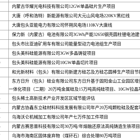
内蒙古华耀光电科技有限公司12GW单晶硅片生产项目
大唐（呼和浩特）新能源有限公司大元山风电场220KV黑红线
大唐包头亚能电力有限公司怀朔风电场110KV大唐线
保力新（内蒙古）电池有限公司3GWh产能32650钢壳圆柱锂电池
包头市比亚迪矿用车有限公司能量型动力电池组生产项目
包头美科硅能源有限公司3GW多晶铸锭项目
0
包头美科硅能源有限公司10GW单晶切片项目
和光新材料（包头）有限公司新建方硅芯及方硅芯圆棒生产项目节
东方日升（包头）硅业有限公司东方日升基于固阳金山工业园区增
2
一体化项目（二期）20万吨金属硅及15万吨高纯硅项目、10GW拉晶
3
包头稀土高新技术产业开发区区域节能评估
4
内蒙古协鑫东立硅材料科技发展有限公司年产20万吨颗粒硅及配套
5
乌海沃仑机械加工有限公司年产七万件加工件项目
6
内蒙古赛思普科技有限公司30万吨/年熔融还原法高纯铸造生铁项目
7
乌海市海南区固体废弃物（煤矸石）综合处理80万吨项目