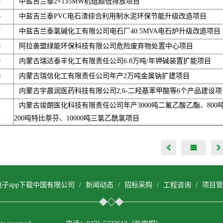
5
中盐吉兰泰2×135MW机组超低排放项目
6
中盐吉兰泰PVC电石渣综合利用制水泥环保节能升级改造项目
7
中盐吉兰泰氯碱化工有限公司电石厂40.5MVA电石炉升级改造项目
8
阿拉善盟绿能环保科技有限公司危险废弃物处置中心项目
9
内蒙古瑞达泰丰化工有限责任公司6.8万吨/年钾碱装置扩能项目
0
内蒙古瑞信化工有限责任公司年产2万吨金属钠扩建项目
1
内蒙古宇晨润医药科技有限公司2,6-二羟基苯甲酸等6个产品建设项
内蒙古竣朗医化科技有限责任公司年产3000吨二氟乙酸乙酯、800
2
200吨特比萘芬、10000吨三氯乙酰氯项目
电子app下载中国有限公司
/
新闻动态
/
招标采购
/
工程咨询
/
项目管