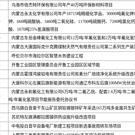
8
乌海市倍杰特环保有限公司年产40万吨环保新材料项目
内蒙古永太化学有限公司年产18715吨精细化学品、30000吨氟化钾
9
钾、660吨硫酸钠、3460吨二氧化硅、11700吨硫酸钙、7200吨氯化钙、
酸、1070吨25%氢溴酸项目
0
内蒙古东岳金峰氟化工有限公司12万吨/年氟化氢和2万吨/年氟化
1
内蒙古大唐国际克什克腾煤制天然气有限责任公司第二系列生产装
2
呼伦贝尔市海拉尔区智慧水务建设工程
3
开鲁工业园区管理委员会开鲁工业园区区域节能
4
内蒙古霍煤鸿骏铝电有限责任公司炭素分厂焙烧净化系统升级改造
5
大唐科尔沁左翼后旗新能源有限公司通辽市科左后旗100MW光伏
内蒙古永和氟化工有限公司6万吨/年二氟乙烷、配套2.6万吨/年二
6
吨/年氟化氢项目节能报告委托协议书
7
西乌旗白音查干东山矿区铜铅锡银锌矿年采选165万吨多金属共生
8
苏尼特左旗满都拉图镇供热设施升级改造项目
9
中电投白音华自备电厂新建工程项目新选事故周转灰场项目