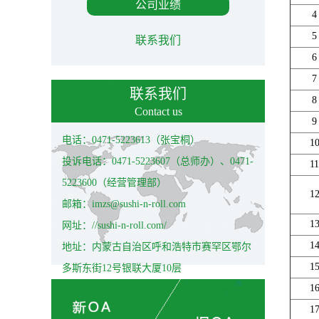
公司业绩
4
5
联系我们
6
7
联系我们
8
Contact us
9
电话：0471-5223613（张宝桐）
1
投诉电话：0471-5223607（总师办）、0471-
11
5223600（经营管理部）
1
邮箱：imzs@sushi-n-roll.com
1
网址：//sushi-n-roll.com/
1
地址：内蒙古自治区呼和浩特市赛罕区鄂尔
1
多斯东街12号银联大厦10层
1
1